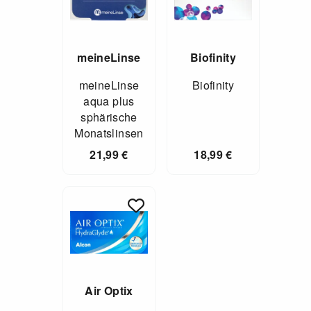
meineLinse
Biofinity
meineLinse
Biofinity
aqua plus
sphärische
Monatslinsen
21,99
€
18,99
€
Air Optix