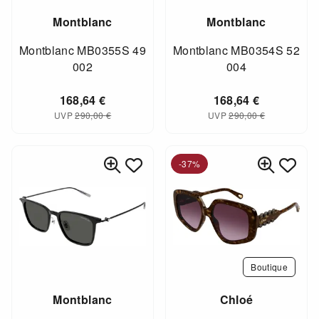
Montblanc
Montblanc
Montblanc MB0355S 49
Montblanc MB0354S 52
002
004
168,64
€
168,64
€
UVP
290,00
€
UVP
290,00
€
-37%
Boutique
Montblanc
Chloé