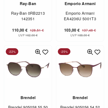
Ray-Ban
Emporio Armani
Ray-Ban 0RB2213
Emporio Armani
142351
EA4236U 5001T3
110,00
€
103,00
€
128,51
€
137,48
€
UVP
162,00
€
UVP
188,00
€
-22%
-25%
Brendel
Brendel
Brendel 905058 55 50
Brendel 905056 54 52