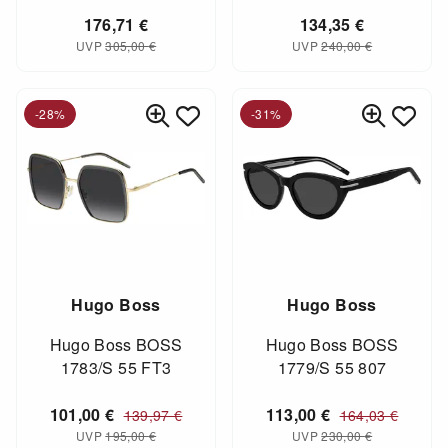
176,71
€
134,35
€
UVP
305,00
€
UVP
240,00
€
-28%
-31%
Hugo Boss
Hugo Boss
Hugo Boss BOSS
Hugo Boss BOSS
1783/S 55 FT3
1779/S 55 807
101,00
€
113,00
€
139,97
€
164,03
€
UVP
195,00
€
UVP
230,00
€