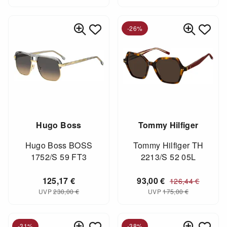
-26%
Hugo Boss
Tommy Hilfiger
Hugo Boss BOSS
Tommy Hilfiger TH
1752/S 59 FT3
2213/S 52 05L
125,17
€
93,00
€
126,44
€
UVP
230,00
€
UVP
175,00
€
-31%
-38%