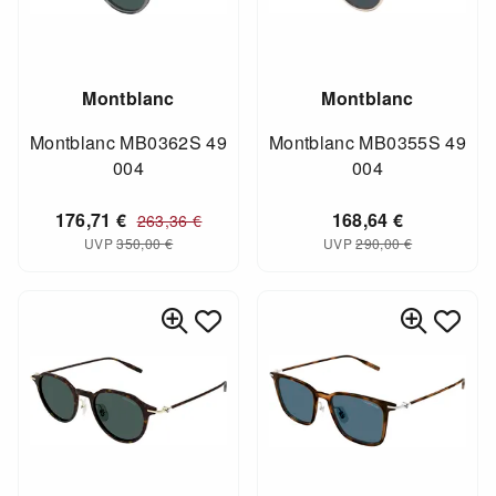
Montblanc
Montblanc
Montblanc MB0362S 49
Montblanc MB0355S 49
004
004
176,71
€
168,64
€
263,36
€
UVP
350,00
€
UVP
290,00
€