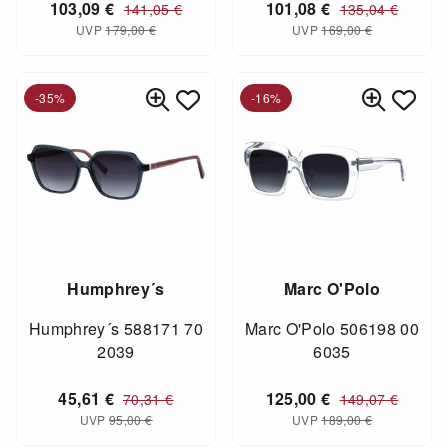
103,09
€
101,08
€
141,05
€
135,04
€
UVP
179,00
€
UVP
169,00
€
-35%
-16%
Humphrey´s
Marc O'Polo
Humphrey´s 588171 70
Marc O'Polo 506198 00
2039
6035
45,61
€
125,00
€
70,31
€
149,07
€
UVP
95,00
€
UVP
189,00
€