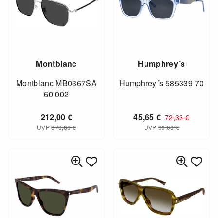
Montblanc
Humphrey´s
Montblanc MB0367SA
Humphrey´s 585339 70
60 002
212,00
€
45,65
€
72,33
€
UVP
370,00
€
UVP
99,00
€