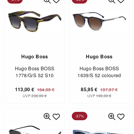
Hugo Boss
Hugo Boss
Hugo Boss BOSS
Hugo Boss BOSS
1778/G/S 52 S10
1639/S 52 coloured
113,00
€
85,95
€
164,03
€
137,97
€
UVP
230,00
€
UVP
190,00
€
-37%