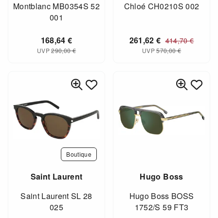
Montblanc MB0354S 52
Chloé CH0210S 002
001
168,64
€
261,62
€
414,70
€
UVP
290,00
€
UVP
570,00
€
Boutique
Saint Laurent
Hugo Boss
Saint Laurent SL 28
Hugo Boss BOSS
025
1752/S 59 FT3