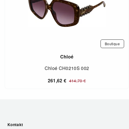
Boutique
Chloé
Chloé CH0210S 002
261,62
€
414,70
€
Kontakt