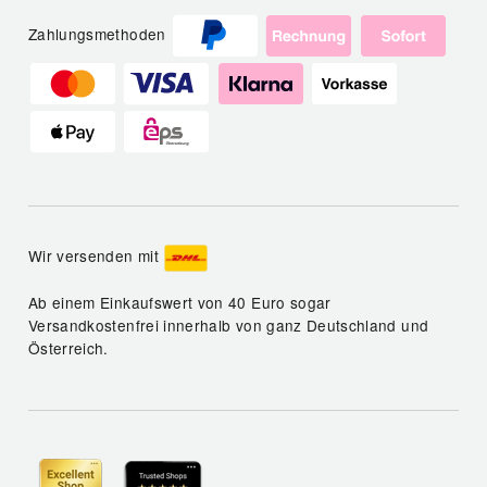
Zahlungsmethoden
Wir versenden mit
Ab einem Einkaufswert von 40 Euro sogar
Versandkostenfrei innerhalb von ganz Deutschland und
Österreich.