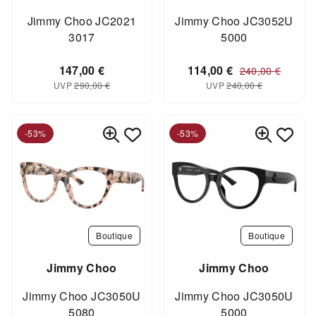
Jimmy Choo JC2021
Jimmy Choo JC3052U
3017
5000
147,00
€
114,00
€
240,00
€
UVP
290,00
€
UVP
240,00
€
-53%
-53%
Boutique
Boutique
Jimmy Choo
Jimmy Choo
Jimmy Choo JC3050U
Jimmy Choo JC3050U
5080
5000