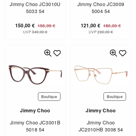
Jimmy Choo JC3010U
Jimmy Choo JC3009
5033 54
5004 54
150,00
€
121,00
€
156,99
€
180,00
€
UVP
340,00
€
UVP
260,00
€
Boutique
Boutique
Jimmy Choo
Jimmy Choo
Jimmy Choo JC3001B
Jimmy Choo
5018 54
JC2010HB 3008 54