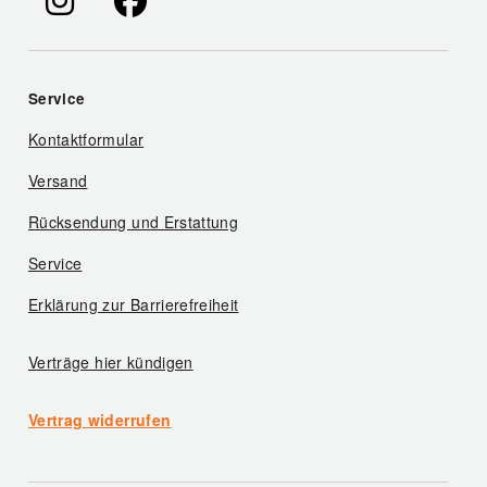
Service
Kontaktformular
Versand
Rücksendung und Erstattung
Service
Erklärung zur Barrierefreiheit
Verträge hier kündigen
Vertrag widerrufen