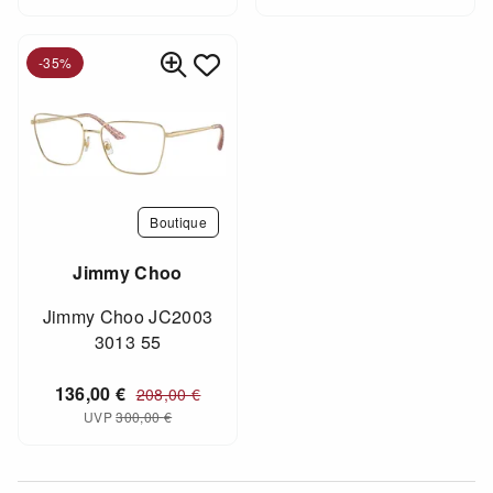
-35%
Boutique
Jimmy Choo
Jimmy Choo JC2003
3013 55
136,00
€
208,00
€
UVP
300,00
€