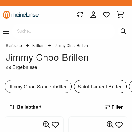
Zum Hauptinhalt springen
Startseite
Brillen
Jimmy Choo Brillen
Jimmy Choo Brillen
29 Ergebnisse
Jimmy Choo Sonnenbrillen
Saint Laurent Brillen
Filter