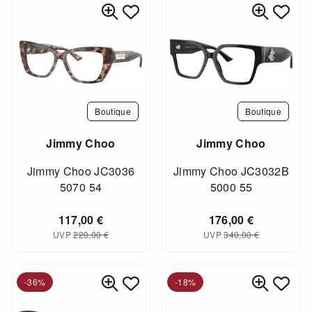
Boutique
Boutique
Jimmy Choo
Jimmy Choo
Jimmy Choo JC3036
Jimmy Choo JC3032B
5070 54
5000 55
117,00
€
176,00
€
UVP
220,00
€
UVP
340,00
€
-36%
-18%