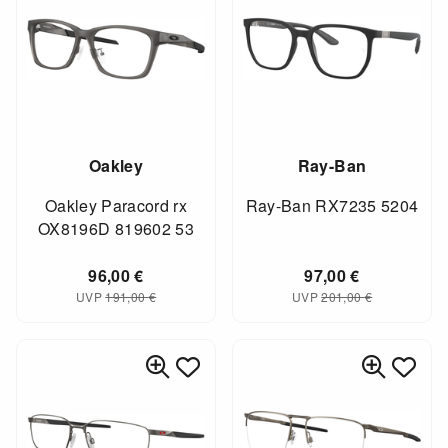
Oakley
Ray-Ban
Oakley Paracord rx
Ray-Ban RX7235 5204
OX8196D 819602 53
96,00
€
97,00
€
UVP
191,00
€
UVP
201,00
€