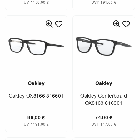
UVP
158,00
€
UVP
191,00
€
Oakley
Oakley
Oakley OX8166 816601
Oakley Centerboard
OX8163 816301
96,00
€
74,00
€
UVP
191,00
€
UVP
147,00
€