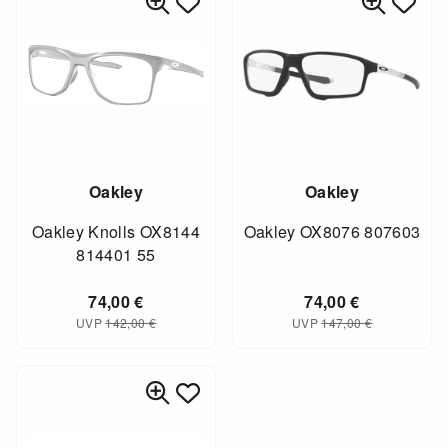
Oakley
Oakley
Oakley Knolls OX8144
Oakley OX8076 807603
814401 55
74,00
€
74,00
€
UVP
142,00
€
UVP
147,00
€