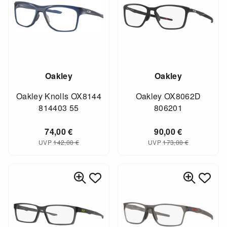
Oakley
Oakley
Oakley Knolls OX8144
Oakley OX8062D
814403 55
806201
74,00
€
90,00
€
UVP
142,00
€
UVP
173,00
€