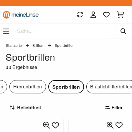
Zum Hauptinhalt springen
Startseite
Brillen
Sportbrillen
Sportbrillen
33 Ergebnisse
en
Herrenbrillen
Blaulichtfilterbrille
Sportbrillen
Filter