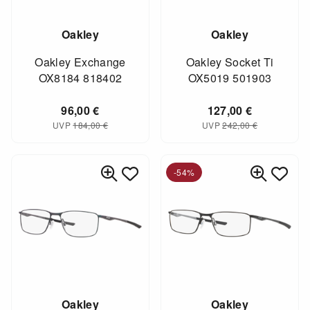
Oakley
Oakley
Oakley Exchange
Oakley Socket Ti
OX8184 818402
OX5019 501903
96,00
€
127,00
€
UVP
184,00
€
UVP
242,00
€
-54%
Oakley
Oakley