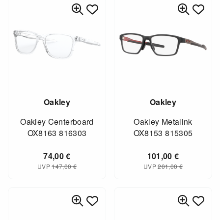
Oakley
Oakley
Oakley Centerboard
Oakley Metalink
OX8163 816303
OX8153 815305
74,00
€
101,00
€
UVP
147,00
€
UVP
201,00
€