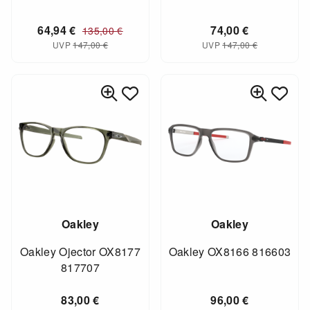
64,94
€
74,00
€
135,00
€
UVP
147,00
€
UVP
147,00
€
Oakley
Oakley
Oakley Ojector OX8177
Oakley OX8166 816603
817707
83,00
€
96,00
€