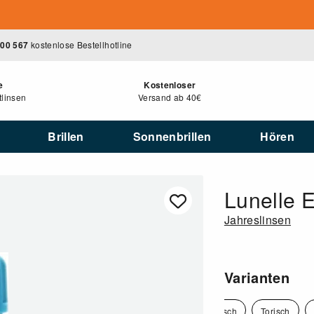
400 567
kostenlose Bestellhotline
e
Kostenloser
linsen
Versand ab 40€
Brillen
Sonnenbrillen
Hören
Lunelle 
Jahreslinsen
Varianten
Sphärisch
Sphärisch
Torisch