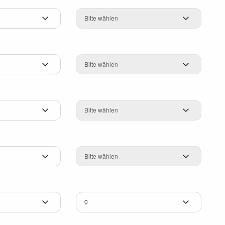
Dioptrien
Basiskurve
Durchmesser
Farbe