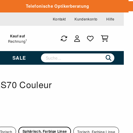
Telefonische Optikerberatung
Kontakt
Kundenkonto
Hilfe
Kauf auf
1
Rechnung
SALE
ES70 Couleur
Sphärisch, Farbige Linse
Torisch
Torisch, Farbige Linse