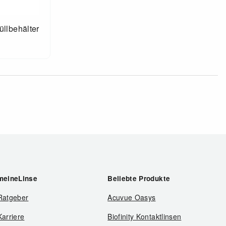
üllbehälter
meineLinse
Beliebte Produkte
Ratgeber
Acuvue Oasys
Karriere
Biofinity Kontaktlinsen