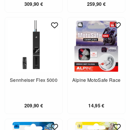
309,90
€
259,90
€
Sennheiser Flex 5000
Alpine MotoSafe Race
209,90
€
14,95
€