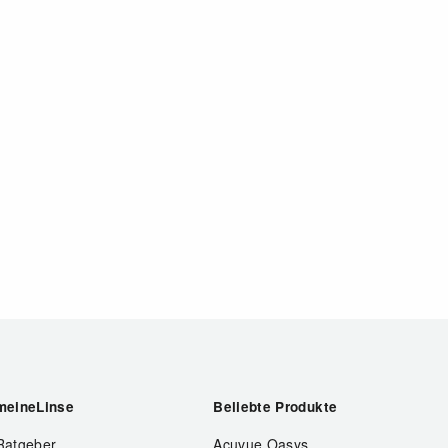
meineLinse
Beliebte Produkte
Ratgeber
Acuvue Oasys