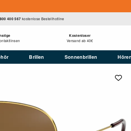
800 400 567
kostenlose Bestellhotline
nstige
Kostenloser
ntaktlinsen
Versand ab 40€
ehör
Brillen
Sonnenbrillen
Höre