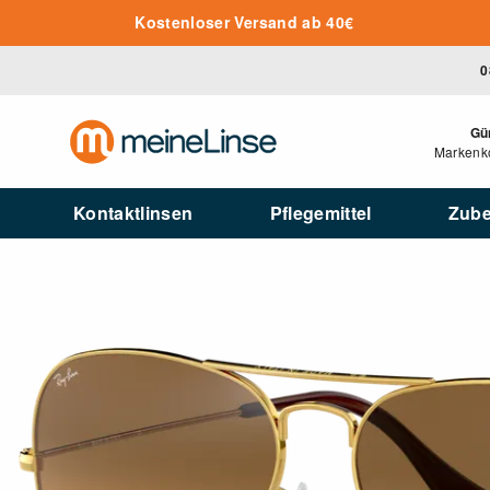
Zum Hauptinhalt springen
Kostenloser Versand ab 40€
0
Gü
Markenko
Kontaktlinsen
Pflegemittel
Zub