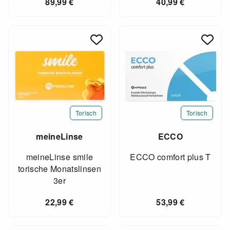
89,99
€
40,99
€
Torisch
Torisch
meineLinse
ECCO
meineLinse smile
ECCO comfort plus T
torische Monatslinsen
3er
22,99
€
53,99
€