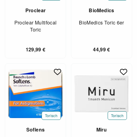
Proclear
BioMedics
Proclear Multifocal
BioMedics Toric 6er
Toric
129,99
€
44,99
€
Torisch
Torisch
Soflens
Miru