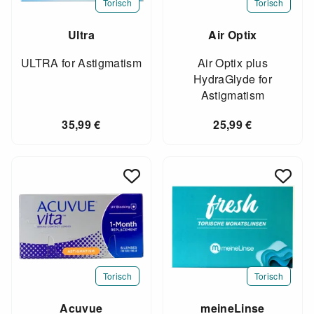
Torisch
Torisch
Ultra
Air Optix
ULTRA for Astigmatism
Air Optix plus
HydraGlyde for
Astigmatism
35,99
€
25,99
€
Torisch
Torisch
Acuvue
meineLinse