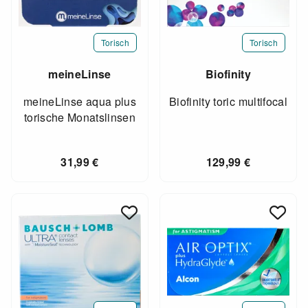
Torisch
Torisch
meineLinse
Biofinity
meineLinse aqua plus
Biofinity toric multifocal
torische Monatslinsen
31,99
€
129,99
€