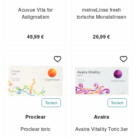
Acuvue Vita for
meineLinse fresh
Astigmatism
torische Monatslinsen
49,99
€
26,99
€
Torisch
Torisch
Proclear
Avaira
Proclear toric
Avaira Vitality Toric 3er