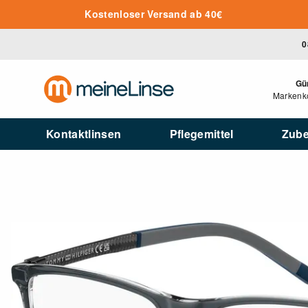
Zum Hauptinhalt springen
Kostenloser Versand ab 40€
0
Gü
Markenko
Kontaktlinsen
Pflegemittel
Zub