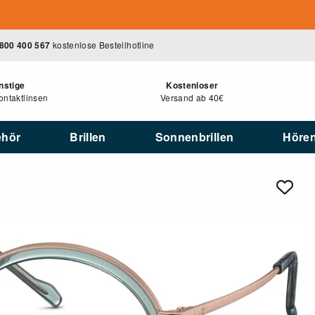
800 400 567
kostenlose Bestellhotline
nstige
Kostenloser
ntaktlinsen
Versand ab 40€
ehör
Brillen
Sonnenbrillen
Höre