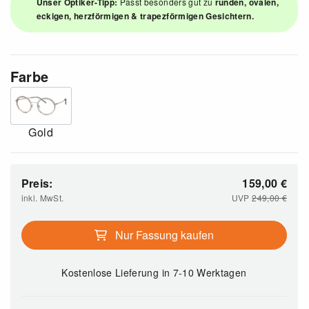
Unser Optiker-Tipp:
Passt besonders gut zu
runden, ovalen,
eckigen, herzförmigen & trapezförmigen Gesichtern.
Farbe
Gold
Preis:
159,00
€
inkl. MwSt.
UVP
249,00
€
Nur Fassung kaufen
Kostenlose Lieferung
in 7-10 Werktagen