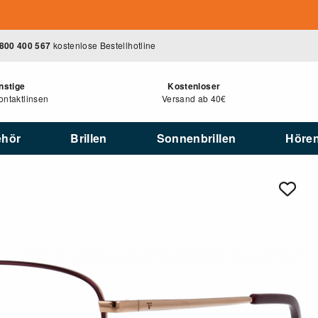
800 400 567
kostenlose Bestellhotline
nstige
Kostenloser
ntaktlinsen
Versand ab 40€
ehör
Brillen
Sonnenbrillen
Höre