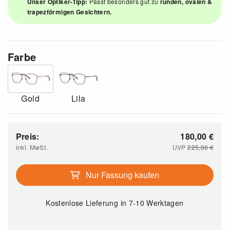
Unser Optiker-Tipp:
Passt besonders gut zu
runden, ovalen &
trapezförmigen Gesichtern.
Farbe
Gold
Lila
Preis:
180,00
€
inkl. MwSt.
UVP
225,00
€
Nur Fassung kaufen
Kostenlose Lieferung
in 7-10 Werktagen