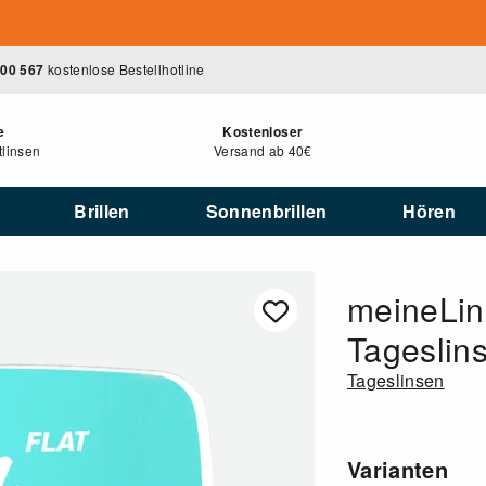
400 567
kostenlose Bestellhotline
e
Kostenloser
linsen
Versand ab 40€
Brillen
Sonnenbrillen
Hören
meineLins
Tageslin
Tageslinsen
Varianten