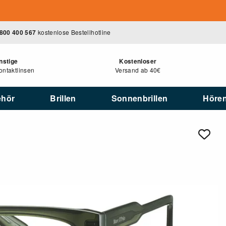
800 400 567
kostenlose Bestellhotline
nstige
Kostenloser
ntaktlinsen
Versand ab 40€
ehör
Brillen
Sonnenbrillen
Höre