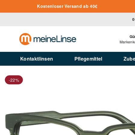
Zum Hauptinhalt springen
Kostenloser Versand ab 40€
0
Gü
Markenko
Kontaktlinsen
Pflegemittel
Zub
-22%