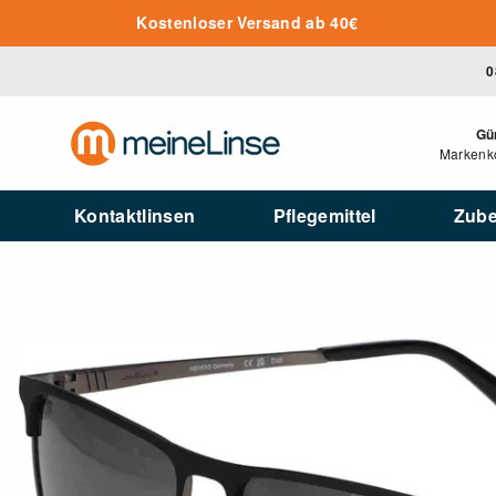
Zum Hauptinhalt springen
Kostenloser Versand ab 40€
0
Gü
Markenko
Kontaktlinsen
Pflegemittel
Zub