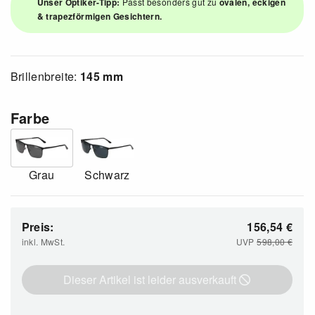
Unser Optiker-Tipp:
Passt besonders gut zu
ovalen, eckigen
& trapezförmigen Gesichtern.
Brillenbreite:
145 mm
Farbe
Grau
Schwarz
Preis:
156,54
€
inkl. MwSt.
UVP
598,00
€
Dieser Artikel ist leider ausverkauft