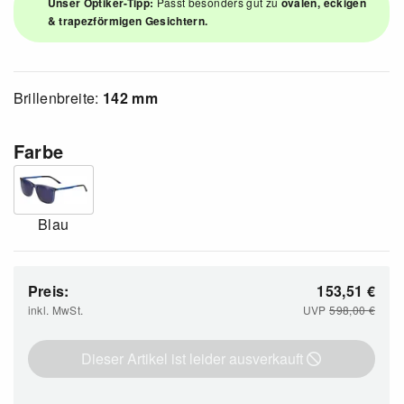
Unser Optiker-Tipp:
Passt besonders gut zu
ovalen, eckigen
& trapezförmigen Gesichtern.
Brillenbreite:
142 mm
Farbe
Blau
Preis:
153,51
€
inkl. MwSt.
UVP
598,00
€
Dieser Artikel ist leider ausverkauft