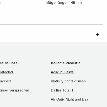
m
Bügellänge: 145mm
meineLinse
Beliebte Produkte
Ratgeber
Acuvue Oasys
Karriere
Biofinity Kontaktlinsen
Unser Versprechen
Dailies Total 1
Air Optix Night and Day