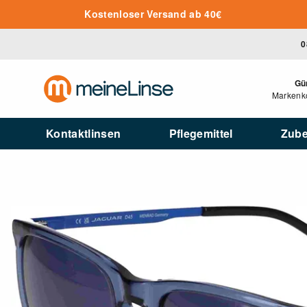
Zum Hauptinhalt springen
Kostenloser Versand ab 40€
0
Gü
Markenko
Kontaktlinsen
Pflegemittel
Zub