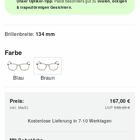
Unser Optiker-Tipp:
Passt besonders gut zu
ovalen, eckigen
& trapezförmigen Gesichtern.
Brillenbreite:
134 mm
Farbe
Blau
Braun
Preis:
167,00
€
inkl. MwSt.
UVP
598,00
€
Kostenlose Lieferung
in 7-10 Werktagen