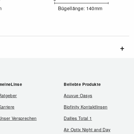
m
Bügellänge: 140mm
meineLinse
Beliebte Produkte
Ratgeber
Acuvue Oasys
Karriere
Biofinity Kontaktlinsen
Unser Versprechen
Dailies Total 1
Air Optix Night and Day