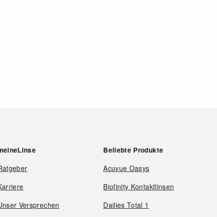
meineLinse
Beliebte Produkte
Ratgeber
Acuvue Oasys
Karriere
Biofinity Kontaktlinsen
Unser Versprechen
Dailies Total 1