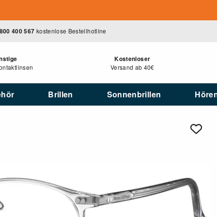
800 400 567
kostenlose Bestellhotline
nstige
Kostenloser
ntaktlinsen
Versand ab 40€
ehör
Brillen
Sonnenbrillen
Höre