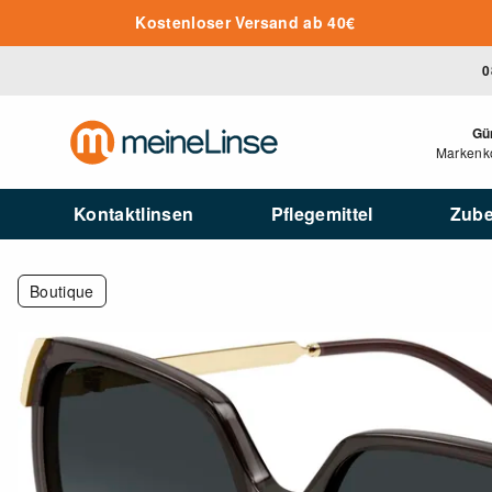
Zum Hauptinhalt springen
Kostenloser Versand ab 40€
0
Gü
Markenko
Kontaktlinsen
Pflegemittel
Zub
Boutique