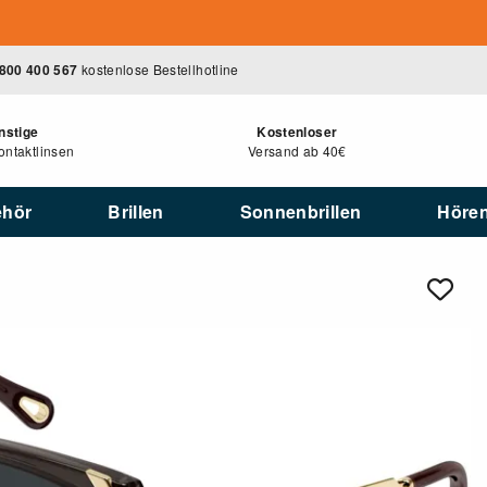
800 400 567
kostenlose Bestellhotline
nstige
Kostenloser
ntaktlinsen
Versand ab 40€
ehör
Brillen
Sonnenbrillen
Höre