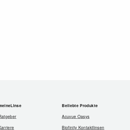
meineLinse
Beliebte Produkte
Ratgeber
Acuvue Oasys
Karriere
Biofinity Kontaktlinsen