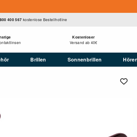
800 400 567
kostenlose Bestellhotline
nstige
Kostenloser
ntaktlinsen
Versand ab 40€
ehör
Brillen
Sonnenbrillen
Höre