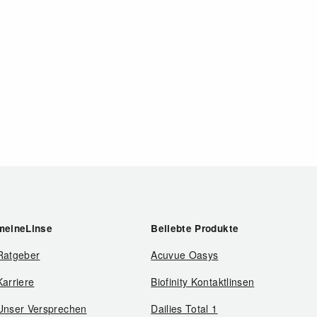
meineLinse
Beliebte Produkte
Ratgeber
Acuvue Oasys
Karriere
Biofinity Kontaktlinsen
Unser Versprechen
Dailies Total 1