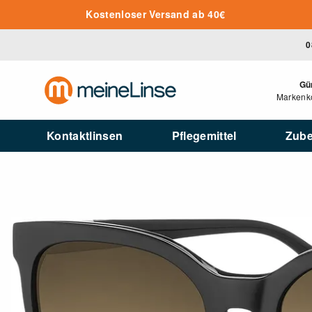
Zum Hauptinhalt springen
Kostenloser Versand ab 40€
0
Gü
Markenko
Kontaktlinsen
Pflegemittel
Zub