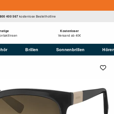
800 400 567
kostenlose Bestellhotline
nstige
Kostenloser
ntaktlinsen
Versand ab 40€
ehör
Brillen
Sonnenbrillen
Höre