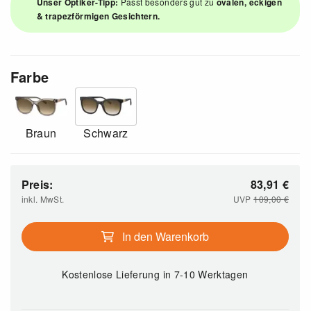
Unser Optiker-Tipp:
Passt besonders gut zu
ovalen, eckigen
& trapezförmigen Gesichtern.
Farbe
Braun
Schwarz
Preis:
83,91
€
inkl. MwSt.
UVP
109,00
€
In den Warenkorb
Kostenlose Lieferung
in 7-10 Werktagen