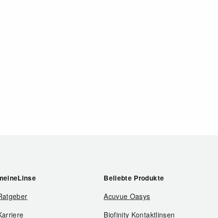
meineLinse
Beliebte Produkte
Ratgeber
Acuvue Oasys
Karriere
Biofinity Kontaktlinsen