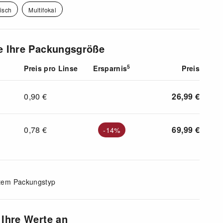
isch
Multifokal
e Ihre Packungsgröße
5
Preis pro Linse
Ersparnis
Preis
0,90
€
26,99
€
0,78
€
69,99
€
-14%
stem Packungstyp
 Ihre Werte an