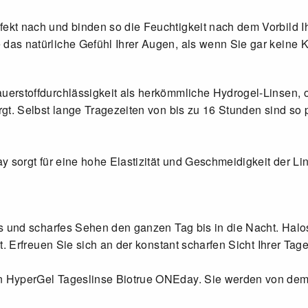
ekt nach und binden so die Feuchtigkeit nach dem Vorbild Ih
das natürliche Gefühl Ihrer Augen, als wenn Sie gar keine K
uerstoffdurchlässigkeit als herkömmliche Hydrogel-Linsen, 
orgt. Selbst lange Tragezeiten von bis zu 16 Stunden sind so
day sorgt für eine hohe Elastizität und Geschmeidigkeit der 
es und scharfes Sehen den ganzen Tag bis in die Nacht. Halos
rt. Erfreuen Sie sich an der konstant scharfen Sicht Ihrer Ta
en HyperGel Tageslinse Biotrue ONEday. Sie werden von de