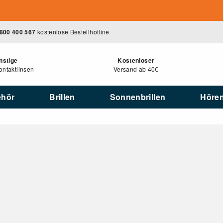
800 400 567
kostenlose Bestellhotline
nstige
Kostenloser
ntaktlinsen
Versand ab 40€
ehör
Brillen
Sonnenbrillen
Höre