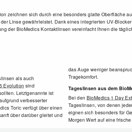
on zeichnen sich durch eine besonders glatte Oberfläche aus
der Linse gewährleistet. Dank eines integrierten UV-Blocker
ung der BioMedics Kontaktlinsen vereinfacht Ihnen die tägl
das Auge weniger beanspruch
Tragekomfort.
linsen als auch
5 Evolution
sind
Tageslinsen aus dem BioMe
ollten. Letztgenannte ist
Bei den
BioMedics 1 Day Ext
 aufgrund verbesserter
Tageslinsen, von denen jede
ics Toric verfügt über einen
eignen sich besonders für Ge
anft über darüber gleitet und
Morgen Wert auf eine frische