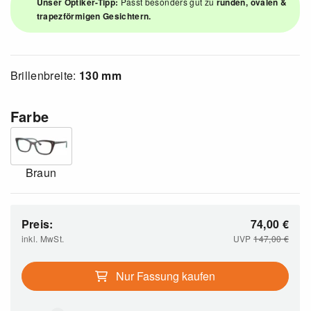
Unser Optiker-Tipp:
Passt besonders gut zu
runden, ovalen &
trapezförmigen Gesichtern.
Brillenbreite:
130 mm
Farbe
Braun
Preis:
74,00
€
inkl. MwSt.
UVP
147,00
€
Nur Fassung kaufen