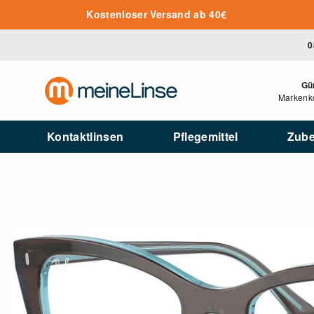
Zum Hauptinhalt springen
Kostenloser Versand ab 40€
0
Gü
Markenko
Kontaktlinsen
Pflegemittel
Zub