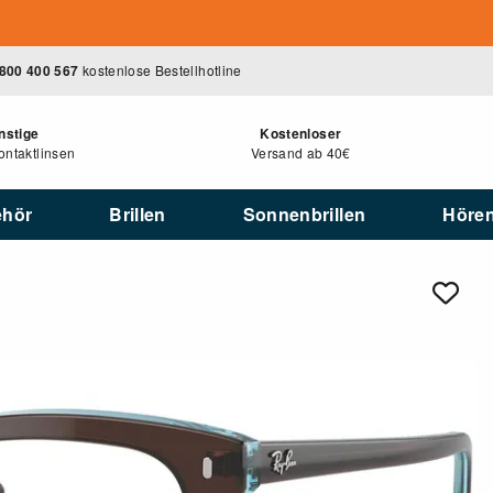
800 400 567
kostenlose Bestellhotline
nstige
Kostenloser
ntaktlinsen
Versand ab 40€
ehör
Brillen
Sonnenbrillen
Höre