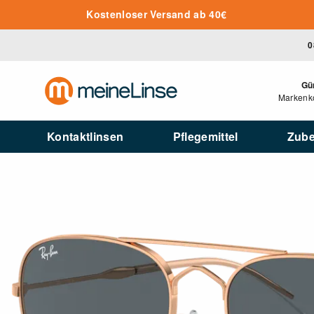
Zum Hauptinhalt springen
Kostenloser Versand ab 40€
0
Gü
Markenko
Kontaktlinsen
Pflegemittel
Zub