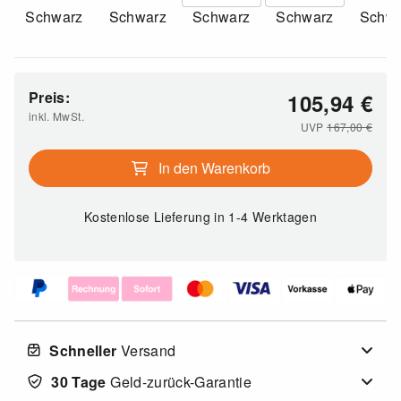
Schwarz
Schwarz
Schwarz
Schwarz
Schwa
Preis:
105,94
€
inkl. MwSt.
UVP
167,00
€
In den Warenkorb
Kostenlose Lieferung
in 1-4 Werktagen
Schneller
Versand
30 Tage
Geld-zurück-Garantie