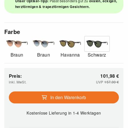
Unser Optiker-Tipp:
Passt besonders gut zu
ovalen, eckigen,
herzförmigen & trapezförmigen Gesichtern.
Farbe
Braun
Braun
Havanna
Schwarz
Preis:
101,98
€
inkl. MwSt.
UVP
157,00
€
In den Warenkorb
Kostenlose Lieferung
in 1-4 Werktagen