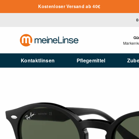
Zum Hauptinhalt springen
Kostenloser Versand ab 40€
0
Gü
Markenko
Kontaktlinsen
Pflegemittel
Zub