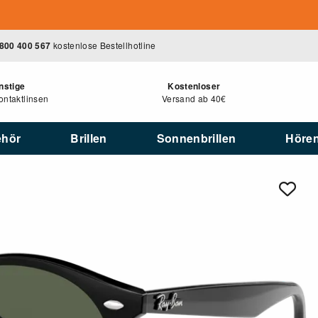
800 400 567
kostenlose Bestellhotline
nstige
Kostenloser
ntaktlinsen
Versand ab 40€
ehör
Brillen
Sonnenbrillen
Höre