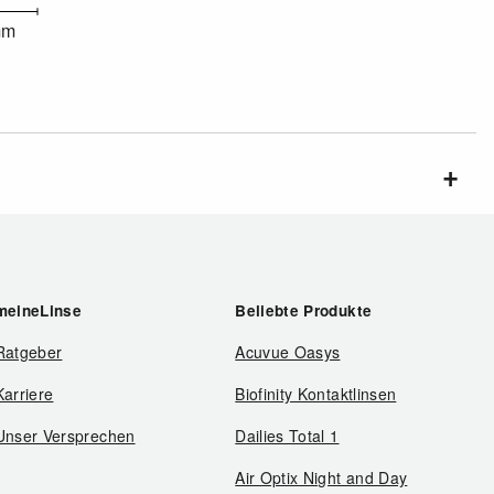
mm
meineLinse
Beliebte Produkte
Ratgeber
Acuvue Oasys
Karriere
Biofinity Kontaktlinsen
Unser Versprechen
Dailies Total 1
Air Optix Night and Day