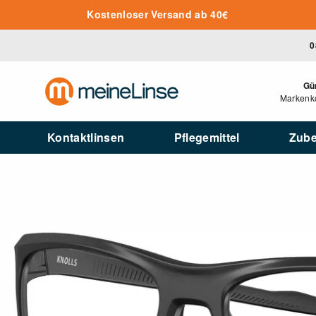
Zum Hauptinhalt springen
Kostenloser Versand ab 40€
0
Gü
Markenko
Kontaktlinsen
Pflegemittel
Zub