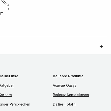
mm
meineLinse
Beliebte Produkte
Ratgeber
Acuvue Oasys
Karriere
Biofinity Kontaktlinsen
Unser Versprechen
Dailies Total 1