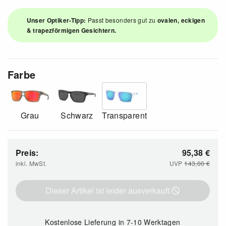
Unser Optiker-Tipp:
Passt besonders gut zu
ovalen, eckigen
& trapezförmigen Gesichtern.
Farbe
Grau
Schwarz
Transparent
Preis:
95,38
€
inkl. MwSt.
UVP
143,00
€
Dieser Artikel ist leider ausverkauft
Kostenlose Lieferung
in 7-10 Werktagen