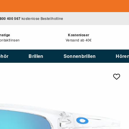
800 400 567
kostenlose Bestellhotline
nstige
Kostenloser
ntaktlinsen
Versand ab 40€
ehör
Brillen
Sonnenbrillen
Höre