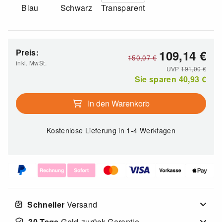
Blau
Schwarz
Transparent
Preis:
109,14
€
150,07
€
inkl. MwSt.
UVP
191,00
€
Sie sparen
40,93
€
In den Warenkorb
Kostenlose Lieferung
in 1-4 Werktagen
Schneller
Versand
30 Tage
Geld-zurück-Garantie