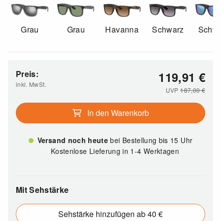
Grau
Grau
Havanna
Schwarz
Schwa
Preis:
119,91
€
inkl. MwSt.
UVP
187,00
€
In den Warenkorb
Versand noch heute
bei Bestellung bis 15 Uhr
Kostenlose Lieferung in 1-4 Werktagen
Mit Sehstärke
Sehstärke hinzufügen ab 40 €