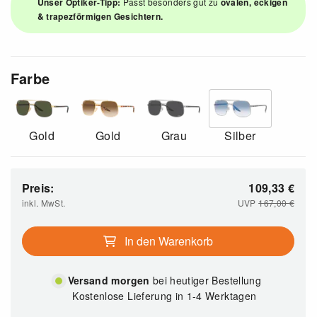
Unser Optiker-Tipp:
Passt besonders gut zu
ovalen, eckigen
& trapezförmigen Gesichtern.
Farbe
Gold
Gold
Grau
Silber
Preis:
109,33
€
inkl. MwSt.
UVP
167,00
€
In den Warenkorb
Versand morgen
bei heutiger Bestellung
Kostenlose Lieferung in 1-4 Werktagen