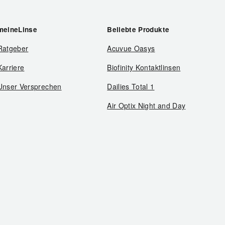
meineLinse
Beliebte Produkte
Ratgeber
Acuvue Oasys
Karriere
Biofinity Kontaktlinsen
Unser Versprechen
Dailies Total 1
Air Optix Night and Day