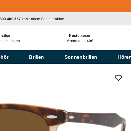
800 400 567
kostenlose Bestellhotline
nstige
Kostenloser
ntaktlinsen
Versand ab 40€
ehör
Brillen
Sonnenbrillen
Höre