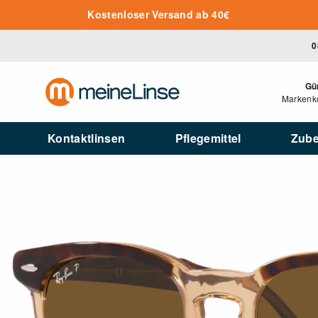
Zum Hauptinhalt springen
Kostenloser Versand ab 40€
0
Gü
Markenko
Kontaktlinsen
Pflegemittel
Zub