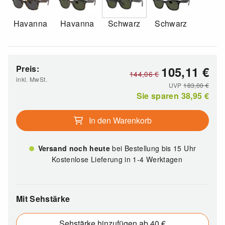
Havanna
Havanna
Schwarz
Schwarz
Preis:
105,11
€
144,06
€
inkl. MwSt.
UVP
183,00
€
Sie sparen
38,95
€
In den Warenkorb
Versand noch heute
bei Bestellung bis 15 Uhr
Kostenlose Lieferung in 1-4 Werktagen
Mit Sehstärke
Sehstärke hinzufügen ab 40 €